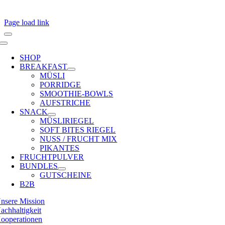
Page load link
Toggle
Navigation
SHOP
BREAKFAST
MÜSLI
PORRIDGE
SMOOTHIE-BOWLS
AUFSTRICHE
SNACK
MÜSLIRIEGEL
SOFT BITES RIEGEL
NUSS / FRUCHT MIX
PIKANTES
FRUCHTPULVER
BUNDLES
GUTSCHEINE
B2B
nsere Mission
achhaltigkeit
ooperationen