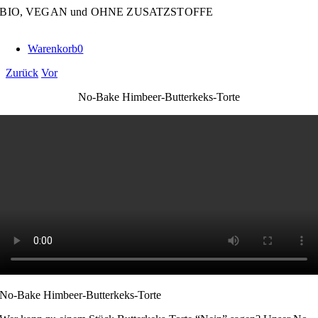
Zum
BIO, VEGAN und OHNE ZUSATZSTOFFE
Inhalt
springen
Warenkorb
0
Zurück
Vor
No-Bake Himbeer-Butterkeks-Torte
No-Bake Himbeer-Butterkeks-Torte