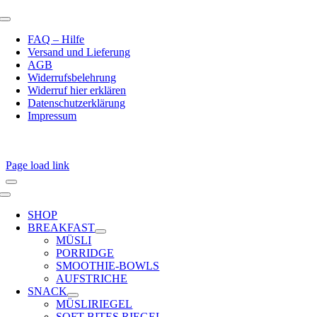
Toggle
Navigation
FAQ – Hilfe
Versand und Lieferung
AGB
Widerrufsbelehrung
Widerruf hier erklären
Datenschutzerklärung
Impressum
Page load link
Toggle
Navigation
SHOP
BREAKFAST
MÜSLI
PORRIDGE
SMOOTHIE-BOWLS
AUFSTRICHE
SNACK
MÜSLIRIEGEL
SOFT BITES RIEGEL