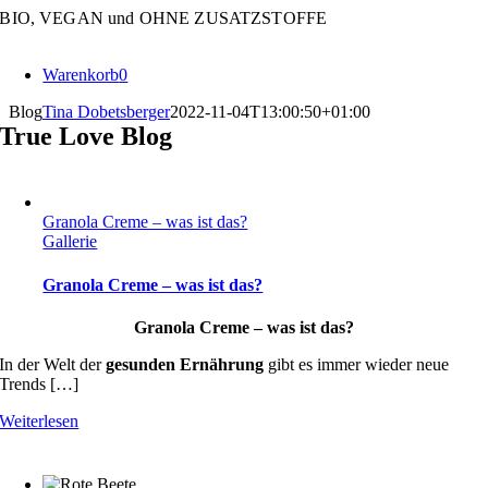
Zum
BIO, VEGAN und OHNE ZUSATZSTOFFE
Inhalt
springen
Warenkorb
0
Blog
Tina Dobetsberger
2022-11-04T13:00:50+01:00
True Love Blog
Granola Creme – was ist das?
Gallerie
Granola Creme – was ist das?
Granola Creme – was ist das?
In der Welt der
gesunden Ernährung
gibt es immer wieder neue
Trends […]
Weiterlesen