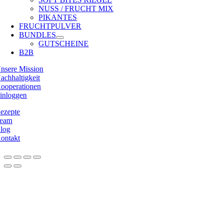
NUSS / FRUCHT MIX
PIKANTES
FRUCHTPULVER
BUNDLES
GUTSCHEINE
B2B
nsere Mission
achhaltigkeit
ooperationen
inloggen
ezepte
eam
log
ontakt
Nach
oben