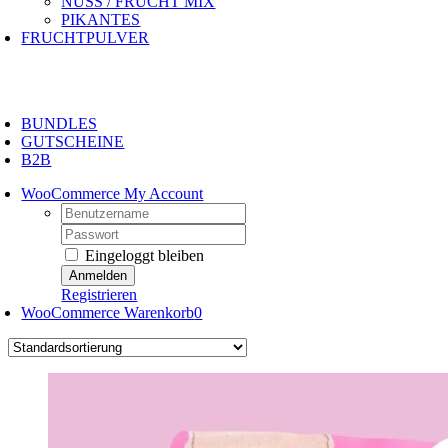
NUSS / FRUCHT MIX
PIKANTES
FRUCHTPULVER
oggle
avigation
BUNDLES
GUTSCHEINE
B2B
WooCommerce My Account
Username:
Password:
Eingeloggt bleiben
Registrieren
WooCommerce Warenkorb
0