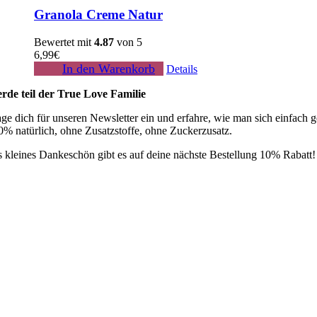
Granola Creme Natur
Bewertet mit
4.87
von 5
6,99
€
In den Warenkorb
Details
rde teil der True Love Familie
age dich für unseren Newsletter ein und erfahre, wie man sich einfach 
0% natürlich, ohne Zusatzstoffe, ohne Zuckerzusatz.
s kleines Dankeschön gibt es auf deine nächste Bestellung 10% Rabatt!
oggle
avigation
Unsere Mission
Presse
Team
B2B