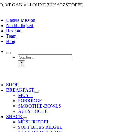
Zum
IO, VEGAN und OHNE ZUSATZSTOFFE
Inhalt
oggle
springen
avigation
Unsere Mission
Nachhaltigkeit
Rezepte
Team
Blog
Suche
nach:
oggle
avigation
SHOP
BREAKFAST
MÜSLI
PORRIDGE
SMOOTHIE-BOWLS
AUFSTRICHE
SNACK
MÜSLIRIEGEL
SOFT BITES RIEGEL