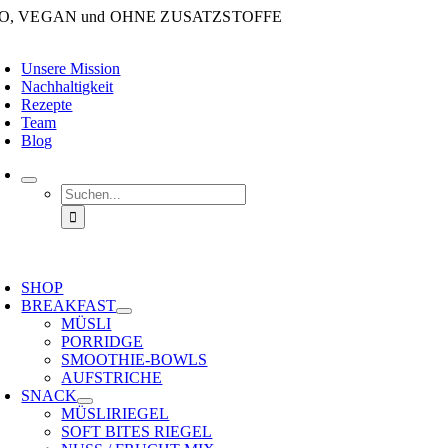
Zum
IO, VEGAN und OHNE ZUSATZSTOFFE
Inhalt
oggle
springen
avigation
Unsere Mission
Nachhaltigkeit
Rezepte
Team
Blog
Suche
nach:
oggle
avigation
SHOP
BREAKFAST
MÜSLI
PORRIDGE
SMOOTHIE-BOWLS
AUFSTRICHE
SNACK
MÜSLIRIEGEL
SOFT BITES RIEGEL