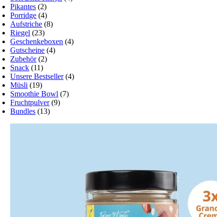
Pikantes
(2)
Porridge
(4)
Aufstriche
(8)
Riegel
(23)
Geschenkeboxen
(4)
Gutscheine
(4)
Zubehör
(2)
Snack
(11)
Unsere Bestseller
(4)
Müsli
(19)
Smoothie Bowl
(7)
Fruchtpulver
(9)
Bundles
(13)