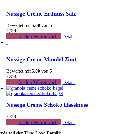
Nussige Creme Erdnuss Salz
Bewertet mit
5.00
von 5
7,99
€
In den Warenkorb
Details
Nussige Creme Mandel Zimt
Bewertet mit
5.00
von 5
7,99
€
In den Warenkorb
Details
Nussige Creme Schoko Haselnuss
7,99
€
In den Warenkorb
Details
rde teil der True Love Familie