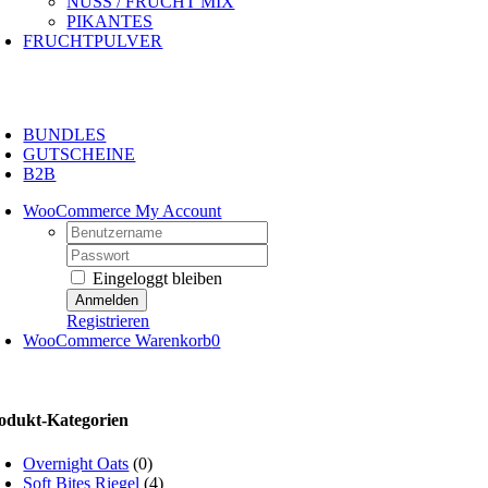
NUSS / FRUCHT MIX
PIKANTES
FRUCHTPULVER
oggle
avigation
BUNDLES
GUTSCHEINE
B2B
WooCommerce My Account
Username:
Password:
Eingeloggt bleiben
Registrieren
WooCommerce Warenkorb
0
odukt-Kategorien
Overnight Oats
(0)
Soft Bites Riegel
(4)