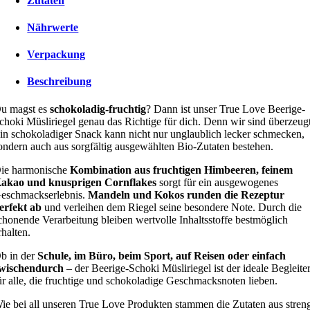
Zutaten
Nährwerte
Verpackung
Beschreibung
u magst es
schokoladig-fruchtig
? Dann ist unser True Love Beerige-
choki Müsliriegel genau das Richtige für dich. Denn wir sind überzeugt
in schokoladiger Snack kann nicht nur unglaublich lecker schmecken,
ondern auch aus sorgfältig ausgewählten Bio-Zutaten bestehen.
ie harmonische
Kombination aus fruchtigen Himbeeren, feinem
akao und knusprigen Cornflakes
sorgt für ein ausgewogenes
eschmackserlebnis.
Mandeln und Kokos runden die Rezeptur
erfekt ab
und verleihen dem Riegel seine besondere Note. Durch die
chonende Verarbeitung bleiben wertvolle Inhaltsstoffe bestmöglich
rhalten.
b in der
Schule, im Büro, beim Sport, auf Reisen oder einfach
wischendurch
– der Beerige-Schoki Müsliriegel ist der ideale Begleite
ür alle, die fruchtige und schokoladige Geschmacksnoten lieben.
ie bei all unseren True Love Produkten stammen die Zutaten aus stren