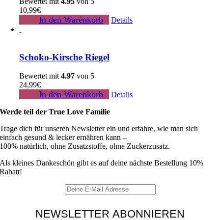
Bewertet mit
4.95
von 5
10,99
€
In den Warenkorb
Details
Schoko-Kirsche Riegel
Bewertet mit
4.97
von 5
24,99
€
In den Warenkorb
Details
Werde teil der True Love Familie
Trage dich für unseren Newsletter ein und erfahre, wie man sich
einfach gesund & lecker ernähren kann –
100% natürlich, ohne Zusatzstoffe, ohne Zuckerzusatz.
Als kleines Dankeschön gibt es auf deine nächste Bestellung 10%
Rabatt!