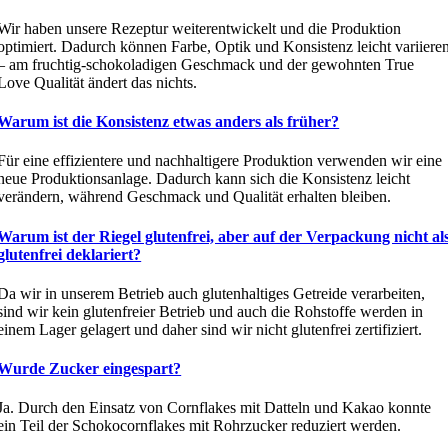
Wir haben unsere Rezeptur weiterentwickelt und die Produktion
optimiert. Dadurch können Farbe, Optik und Konsistenz leicht variiere
– am fruchtig-schokoladigen Geschmack und der gewohnten True
Love Qualität ändert das nichts.
Warum ist die Konsistenz etwas anders als früher?
Für eine effizientere und nachhaltigere Produktion verwenden wir eine
neue Produktionsanlage. Dadurch kann sich die Konsistenz leicht
verändern, während Geschmack und Qualität erhalten bleiben.
Warum ist der Riegel glutenfrei, aber auf der Verpackung nicht al
glutenfrei deklariert?
Da wir in unserem Betrieb auch glutenhaltiges Getreide verarbeiten,
sind wir kein glutenfreier Betrieb und auch die Rohstoffe werden in
einem Lager gelagert und daher sind wir nicht glutenfrei zertifiziert.
Wurde Zucker eingespart?
Ja. Durch den Einsatz von Cornflakes mit Datteln und Kakao konnte
ein Teil der Schokocornflakes mit Rohrzucker reduziert werden.