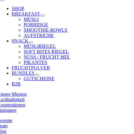
Toggle
Navigation
SHOP
BREAKFAST
MÜSLI
PORRIDGE
SMOOTHIE-BOWLS
AUFSTRICHE
SNACK
MÜSLIRIEGEL
SOFT BITES RIEGEL
NUSS / FRUCHT MIX
PIKANTES
FRUCHTPULVER
BUNDLES
GUTSCHEINE
B2B
nsere Mission
achhaltigkeit
ooperationen
inloggen
ezepte
eam
log