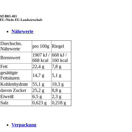
AT-BIO-401
EU-/Nicht-EU-Landwirtschaft
Nährwerte
Durchschn.
pro 100g
Riegel
Nährwerte
1907 kJ /
668 kJ /
Brennwert
668 kcal
160 kcal
Fett
22,4 g
7,8 g
gesättigte
14,7 g
5,1 g
Fettsäuren
Kohlenhydrate
55,1 g
19,3 g
davon Zucker
25,2 g
8,8 g
Eiweiß
6,5 g
2,3 g
Salz
0,623 g
0,218 g
Verpackung