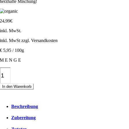
herzhafte Mischung!
24,99
€
inkl. MwSt.
inkl. MwSt zzgl. Versandkosten
€ 5,95 / 100g
M E N G E
Beerige-
Schoki
Riegel
In den Warenkorb
Menge
Beschreibung
Zubereitung