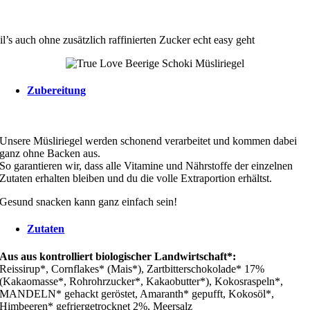
l’s auch ohne zusätzlich raffinierten Zucker echt easy geht
Zubereitung
Unsere Müsliriegel werden schonend verarbeitet und kommen dabei
ganz ohne Backen aus.
So garantieren wir, dass alle Vitamine und Nährstoffe der einzelnen
Zutaten erhalten bleiben und du die volle Extraportion erhältst.
Gesund snacken kann ganz einfach sein!
Zutaten
Aus aus kontrolliert biologischer Landwirtschaft*:
Reissirup*, Cornflakes* (Mais*), Zartbitterschokolade* 17%
(Kakaomasse*, Rohrohrzucker*, Kakaobutter*), Kokosraspeln*,
MANDELN* gehackt geröstet, Amaranth* gepufft, Kokosöl*,
Himbeeren* gefriergetrocknet 2%, Meersalz