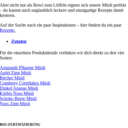
Aber nicht nur als Bowl zum Löffeln eignen sich unsere Müsli perfekt
– du kannst auch unglaublich leckere und einzigartige Rezepte damit
kreieren.
Auf der Suche nach ein paar Inspirationen – hier findest du ein paar
Rezepte
.
Zutaten
Für die einzelnen Produktdetails verlinken wir dich direkt zu den vier
Sorten:
Amaranth Pflaume Müsli
Apfel Zimt Müsli
Bircher Müsli
Cranberry Cornflakes Müsli
Dinkel Ananas Müsli
Kürbis Nuss Müsli
Schoko Beere Müsli
Nuss Zimt Müsli
BIO-ZERTIFIZIERUNG