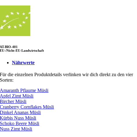
AT-BIO-401
EU-/Nicht-EU-Landwirtschaft
Nährwerte
Für die einzelnen Produktdetails verlinken wir dich direkt zu den vier
Sorten:
Amaranth Pflaume Müsli
Apfel Zimt Müsli
Bircher Müsli
Cranberry Cornflakes Müsli
Dinkel Ananas Müsli
Kürbis Nuss Müsli
Schoko Beere Müsli
Nuss Zimt Müsli