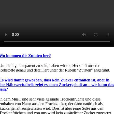
Wo kommen die Zutaten her?
Um richtig transparent zu sein, haben wir die Herkunft unserer
Rohstoffe genau und detailliert unter der Rubrik "Zutaten" angeführt.
Es wird damit geworben, dass kein Zucker enthalten ist, aber in
der Nährwerttabelle zeigt es einen Zuckergehalt an – wie kann da
sein?
In dem Müsli sind sehr viele gesunde Trockenfrüchte und diese
enthalten von Natur aus den Fruchtzucker, der dann natürlich als
Zuckergehalt ausgewiesen wird. Dies ist aber reine Süße aus den
Trockenfrüchten und von uns wird kein zusätzlicher Zucker zugesetzt.