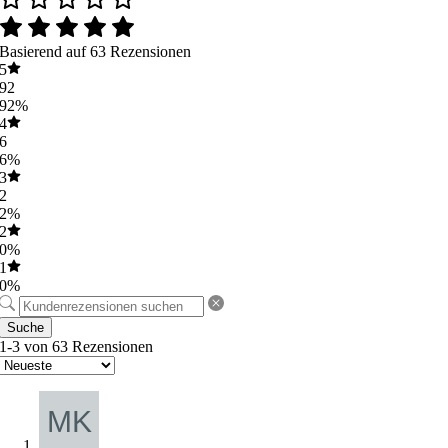
Basierend auf 63 Rezensionen
5
92
92%
4
6
6%
3
2
2%
2
0%
1
0%
Suche
1-3 von 63 Rezensionen