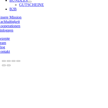
BUNDLES
GUTSCHEINE
B2B
nsere Mission
achhaltigkeit
ooperationen
inloggen
ezepte
eam
log
ontakt
Nach
oben