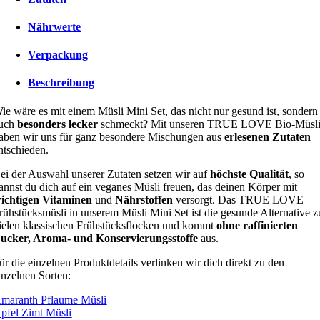
Nährwerte
Verpackung
Beschreibung
ie wäre es mit einem Müsli Mini Set, das nicht nur gesund ist, sondern
uch
besonders lecker
schmeckt? Mit unseren TRUE LOVE Bio-Müsl
aben wir uns für ganz besondere Mischungen aus
erlesenen Zutaten
ntschieden.
ei der Auswahl unserer Zutaten setzen wir auf
höchste Qualität
, so
annst du dich auf ein veganes Müsli freuen, das deinen Körper mit
ichtigen Vitaminen
und
Nährstoffen
versorgt. Das
TRUE LOVE
rühstücksmüsli in unserem Müsli Mini Set ist die gesunde Alternative z
ielen klassischen Frühstücksflocken und kommt
ohne raffinierten
ucker, Aroma- und Konservierungsstoffe
aus.
ür die einzelnen Produktdetails verlinken wir dich direkt zu den
inzelnen Sorten:
maranth Pflaume Müsli
pfel Zimt Müsli