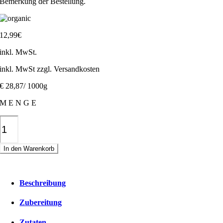
Bemerkung der Bestellung.
12,99
€
inkl. MwSt.
inkl. MwSt zzgl. Versandkosten
€ 28,87/ 1000g
M E N G E
Müsli
Mini-
Set
In den Warenkorb
Menge
Beschreibung
Zubereitung
Zutaten