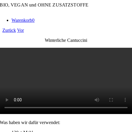
Zum
BIO, VEGAN und OHNE ZUSATZSTOFFE
Inhalt
springen
Warenkorb
0
Zurück
Vor
Winterliche Cantuccini
Was haben wir dafür verwendet: