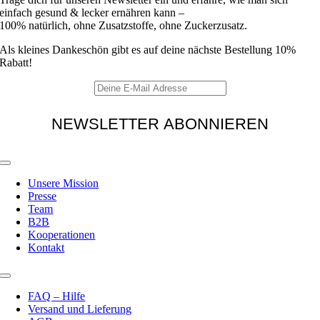
einfach gesund & lecker ernähren kann –
100% natürlich, ohne Zusatzstoffe, ohne Zuckerzusatz.
Als kleines Dankeschön gibt es auf deine nächste Bestellung 10%
Rabatt!
Toggle
Navigation
Unsere Mission
Presse
Team
B2B
Kooperationen
Kontakt
Toggle
Navigation
FAQ – Hilfe
Versand und Lieferung