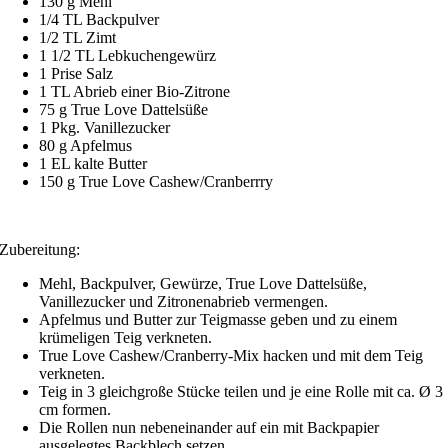
130 g Mehl
1/4 TL Backpulver
1/2 TL Zimt
1 1/2 TL Lebkuchengewürz
1 Prise Salz
1 TL Abrieb einer Bio-Zitrone
75 g True Love Dattelsüße
1 Pkg. Vanillezucker
80 g Apfelmus
1 EL kalte Butter
150 g True Love Cashew/Cranberrry
Zubereitung:
Mehl, Backpulver, Gewürze,
True Love Dattelsüße
,
Vanillezucker und Zitronenabrieb vermengen.
Apfelmus und Butter zur Teigmasse geben und zu einem
krümeligen Teig verkneten.
True Love Cashew/Cranberry-Mix
hacken und mit dem Teig
verkneten.
Teig in 3 gleichgroße Stücke teilen und je eine Rolle mit ca. Ø 3
cm formen.
Die Rollen nun nebeneinander auf ein mit Backpapier
ausgelegtes Backblech setzen.