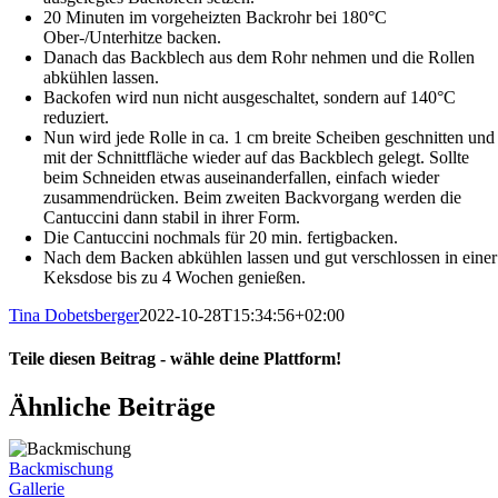
20 Minuten im vorgeheizten Backrohr bei 180°C
Ober-/Unterhitze backen.
Danach das Backblech aus dem Rohr nehmen und die Rollen
abkühlen lassen.
Backofen wird nun nicht ausgeschaltet, sondern auf 140°C
reduziert.
Nun wird jede Rolle in ca. 1 cm breite Scheiben geschnitten und
mit der Schnittfläche wieder auf das Backblech gelegt. Sollte
beim Schneiden etwas auseinanderfallen, einfach wieder
zusammendrücken. Beim zweiten Backvorgang werden die
Cantuccini dann stabil in ihrer Form.
Die Cantuccini nochmals für 20 min. fertigbacken.
Nach dem Backen abkühlen lassen und gut verschlossen in einer
Keksdose bis zu 4 Wochen genießen.
Tina Dobetsberger
2022-10-28T15:34:56+02:00
Teile diesen Beitrag - wähle deine Plattform!
Facebook
WhatsApp
Pinterest
Ähnliche Beiträge
Backmischung
Gallerie