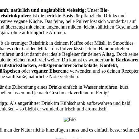
anft, natürlich und unglaublich vielseitig:
Unser
Bio-
eisdrinkpulver
ist die perfekte Basis für pflanzliche Drinks und
reative vegane Küche. Das feine, helle Pulver löst sich wunderbar auf
nd überzeugt mit einem angenehm milden, leicht süßlichen Geschmack
 ganz ohne aufdringliche Aromen.
b als cremiger Reisdrink in deinem Kaffee oder Müsli, in Smoothies,
hakes oder Golden Milk – das Pulver lässt sich im Handumdrehen
nrühren und ist damit der ideale Begleiter für deinen Alltag. Doch seine
alente reichen noch viel weiter: Du kannst es wunderbar in
Backware
rühstücksflocken
,
selbstgemachter Schokolade
,
Konfekt
,
üßspeisen
oder
veganer Eiscreme
verwenden und so deinen Rezepte
ine sanft-süße, natürliche Note verleihen.
ür die Zubereitung eines Drinks einfach in Wasser einrühren, kurz
uellen lassen und je nach Geschmack verfeinern. Fertig!
ipp:
Als angerührter Drink im Kühlschrank aufbewahren und bald
enießen – so bleibt er wunderbar frisch und aromatisch.
il man der Natur nichts hinzufügen muss und es einfach besser schmec