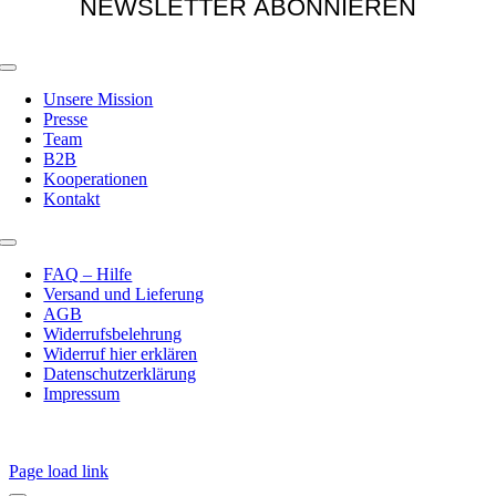
Toggle
Navigation
Unsere Mission
Presse
Team
B2B
Kooperationen
Kontakt
Toggle
Navigation
FAQ – Hilfe
Versand und Lieferung
AGB
Widerrufsbelehrung
Widerruf hier erklären
Datenschutzerklärung
Impressum
Page load link