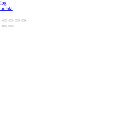
log
ontakt
Nach
oben