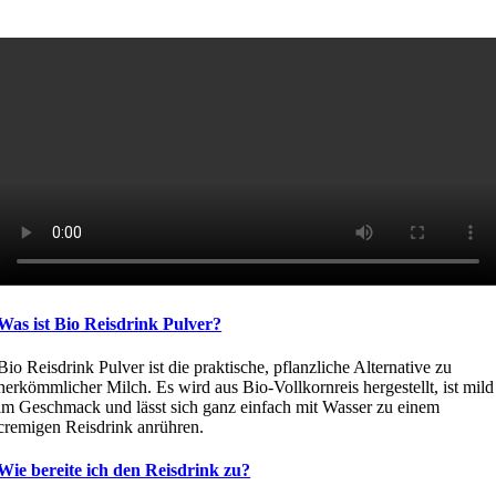
Was ist Bio Reisdrink Pulver?
Bio Reisdrink Pulver ist die praktische, pflanzliche Alternative zu
herkömmlicher Milch. Es wird aus Bio-Vollkornreis hergestellt, ist mild
im Geschmack und lässt sich ganz einfach mit Wasser zu einem
cremigen Reisdrink anrühren.
Wie bereite ich den Reisdrink zu?