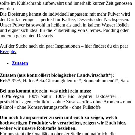
sollte im Kühlschrank aufbewahrt und innerhalb kurzer Zeit genossen
werden.
Die Dosierung kannst du individuell anpassen: mit mehr Pulver wird
der Drink cremiger – perfekt für Kaffee, Desserts oder Nachspeisen.
Unser Pulver ist sowohl in heißem als auch in kaltem Wasser löslich
und eignet sich ideal für die Zubereitung von Cremes, Pudding oder
anderen gekochten Desserts.
Auf der Suche nach ein paar Inspirationen – hier findest du ein paar
Rezepte
.
Zutaten
Zutaten (aus kontrolliert biologischer Landwirtschaft*):
Reis* 95%, Hafer-Beta-Glucan glutenfrei*, Sonnenblumenöl*, Salz
Bei uns kommt nix rein, was nicht rein muss:
100% Vegan - 100% Natur - 100% Bio - sojafrei - laktosefrei -
pestizidfrei - gentechnikfrei - ohne Zusatzstoffe - ohne Aromen - ohne
Palmöl - ohne Konservierungsstoffe - ohne Füllstoffe
Um noch transparenter zu sein und euch zu zeigen, welch
hochwertigen Produkte wir verarbeiten, zeigen wir Euch hier,
woher wir unsere Rohstoffe beziehen.
Für uns steht die Qualität an oberster Stelle und natürlich, die