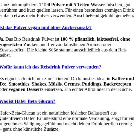
Ganz unkompliziert:
1 Teil Pulver mit 5 Teilen Wasser
mischen, gut
verrühren und kurz quellen lassen. Für einen besonders cremigen Drin
einfach etwas mehr Pulver verwenden. Anschließend gekühlt genießen
Ist das Pulver vegan und ohne Zuckerzusatz?
Ja. Das Bio Reisdrink Pulver ist
100 % pflanzlich
,
laktosefrei
,
ohne
zugesetzten Zucker
und frei von künstlichen Aromen oder
Zusatzstoffen. Die leichte Süße stammt ausschließlich aus dem Reis
selbst.
Wofür kann ich das Reisdrink Pulver verwenden?
Es eignet sich nicht nur zum Trinken! Du kannst es ideal in
Kaffee un
Tee
,
Smoothies
,
Shakes
,
Müslis
,
Cremes
,
Puddings
,
Backrezepten
oder
veganen Desserts
einsetzen. Ein echter Allrounder in der Küche.
Was ist Hafer-Beta-Glucan?
Hafer-Beta-Glucan ist ein natürlicher, löslicher Ballaststoff aus
glutenfreiem Hafer. Er unterstützt eine normale Verdauung, sorgt für ei
angenehmes Sättigungsgefühl und macht deinen Drink herrlich cremig
– ganz ohne künstliche Zusätze.