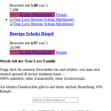
Bewertet mit
5.00
von 5
7,49
€
In den Warenkorb
Details
Beerige-Schoki Riegel
Bewertet mit
4.97
von 5
24,99
€
In den Warenkorb
Details
Werde teil der True Love Familie
Trage dich für unseren Newsletter ein und erfahre, wie man sich
einfach gesund & lecker ernähren kann –
100% natürlich, ohne Zusatzstoffe, ohne Zuckerzusatz.
Als kleines Dankeschön gibt es auf deine nächste Bestellung 10%
Rabatt!