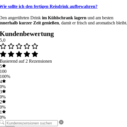
Wie sollte ich den fertigen Reisdrink aufbewahren?
Den angerührten Drink
im Kühlschrank lagern
und am besten
innerhalb kurzer Zeit genießen
, damit er frisch und aromatisch bleibt
Kundenbewertung
5,0
Basierend auf 2 Rezensionen
5
100
100%
4
0%
3
0%
2
0%
1
0%