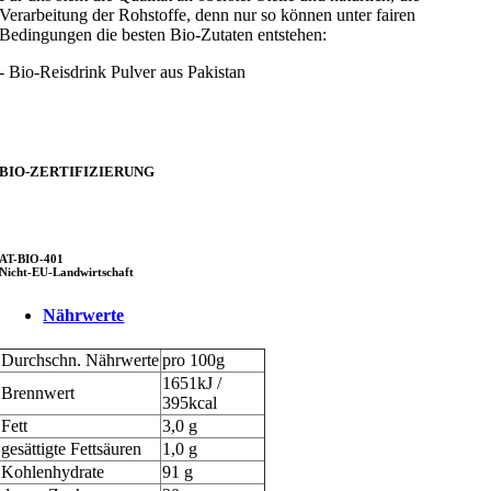
Verarbeitung der Rohstoffe, denn nur so können unter fairen
Bedingungen die besten Bio-Zutaten entstehen:
- Bio-Reisdrink Pulver aus Pakistan
BIO-ZERTIFIZIERUNG
AT-BIO-401
Nicht-EU-Landwirtschaft
Nährwerte
Durchschn.
Nährwerte
pro 100g
1651kJ /
Brennwert
395kcal
Fett
3,0 g
gesättigte Fettsäuren
1,0 g
Kohlenhydrate
91 g