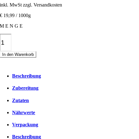
inkl. MwSt zzgl. Versandkosten
€ 19,99 / 1000g
M E N G E
Reisdrink
Pulver
Menge
In den Warenkorb
Beschreibung
Zubereitung
Zutaten
Nährwerte
Verpackung
Beschreibung