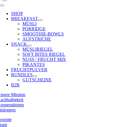
Toggle
Navigation
SHOP
BREAKFAST
MÜSLI
PORRIDGE
SMOOTHIE-BOWLS
AUFSTRICHE
SNACK
MÜSLIRIEGEL
SOFT BITES RIEGEL
NUSS / FRUCHT MIX
PIKANTES
FRUCHTPULVER
BUNDLES
GUTSCHEINE
B2B
nsere Mission
achhaltigkeit
ooperationen
inloggen
ezepte
eam