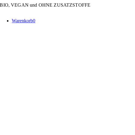
Zum
BIO, VEGAN und OHNE ZUSATZSTOFFE
Inhalt
springen
Warenkorb
0