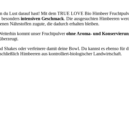
nn du Lust darauf hast! Mit dem TRUE LOVE Bio Himbeer Fruchtpulve
n besonders
intensiven Geschmack
. Die ausgesuchten Himbeeren werd
en Nährstoffen zugute, die dadurch erhalten bleiben.
 Weiterhin kommt unser Fruchtpulver
ohne Aroma- und Konservierung
 überzeugt.
d Shakes oder verfeinere damit deine Bowl. Du kannst es ebenso für d
chließlich Himbeeren aus kontrolliert-biologischer Landwirtschaft.