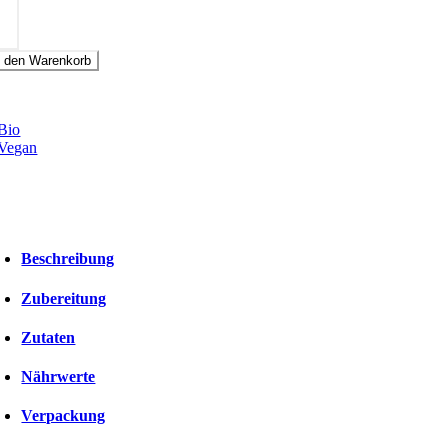
imbeer
lver
enge
n den Warenkorb
Beschreibung
Zubereitung
Zutaten
Nährwerte
Verpackung