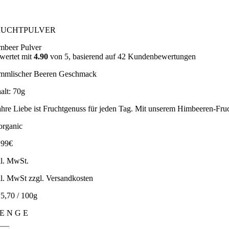
RUCHTPULVER
mbeer Pulver
wertet mit
4.90
von 5, basierend auf
42
Kundenbewertungen
mmlischer Beeren Geschmack
alt: 70g
hre Liebe ist Fruchtgenuss für jeden Tag. Mit unserem Himbeeren-Fruch
,99
€
kl. MwSt.
kl. MwSt zzgl. Versandkosten
15,70 / 100g
E N G E