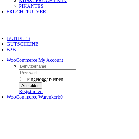
NUSS / FRUCHT MIX
PIKANTES
FRUCHTPULVER
oggle
avigation
BUNDLES
GUTSCHEINE
B2B
WooCommerce My Account
Username:
Password:
Eingeloggt bleiben
Registrieren
WooCommerce Warenkorb
0