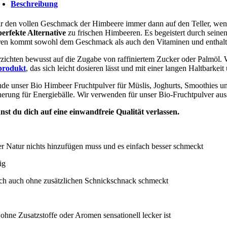
Beschreibung
ir den vollen Geschmack der Himbeere immer dann auf den Teller, we
perfekte Alternative
zu frischen Himbeeren. Es begeistert durch seine
ren kommt sowohl dem Geschmack als auch den Vitaminen und enthalten
rzichten bewusst auf die Zugabe von raffiniertem Zucker oder Palmöl.
produkt
, das sich leicht dosieren lässt und mit einer langen Haltbarkeit
de unser Bio Himbeer Fruchtpulver für Müslis, Joghurts, Smoothies un
erung für Energiebälle. Wir verwenden für unser Bio-Fruchtpulver auss
nst du dich auf eine einwandfreie Qualität verlassen.
r Natur nichts hinzufügen muss und es einfach besser schmeckt
ach auch ohne zusätzlichen Schnickschnack schmeckt
 ohne Zusatzstoffe oder Aromen sensationell lecker ist