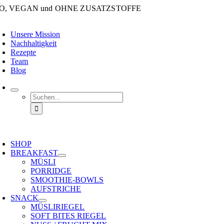
Zum
IO, VEGAN und OHNE ZUSATZSTOFFE
Inhalt
oggle
springen
avigation
Unsere Mission
Nachhaltigkeit
Rezepte
Team
Blog
Suche
nach:
oggle
avigation
SHOP
BREAKFAST
MÜSLI
PORRIDGE
SMOOTHIE-BOWLS
AUFSTRICHE
SNACK
MÜSLIRIEGEL
SOFT BITES RIEGEL