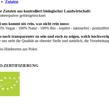
Zutaten
le Zutaten aus kontrolliert biologischer Landwirtschaft:
mbeerpulver gefriergetrocknet
i uns kommt nix rein, was nicht rein muss:
0% Vegan - 100% Natur - 100% Bio - sojafrei - laktosefrei - pestizidfre
 noch transparenter zu sein und euch zu zeigen, welch hochwertig
r uns steht die Qualität an oberster Stelle und natürlich, die Verarbeit
Bio-Himbeeren aus Polen
IO-ZERTIFIZIERUNG