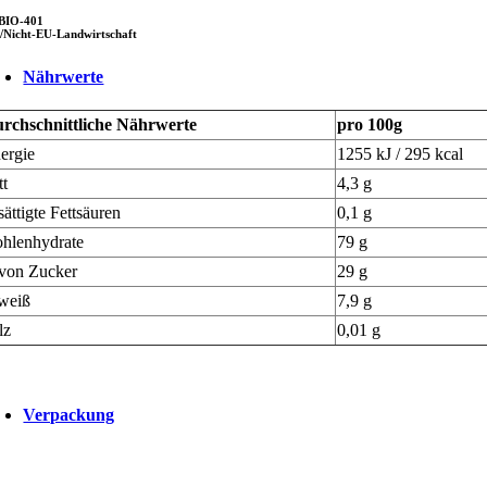
BIO-401
/Nicht-EU-Landwirtschaft
Nährwerte
rchschnittliche
Nährwerte
pro 100g
ergie
1255 kJ / 295 kcal
tt
4,3 g
sättigte Fettsäuren
0,1 g
hlenhydrate
79 g
von Zucker
29 g
weiß
7,9 g
lz
0,01 g
Verpackung