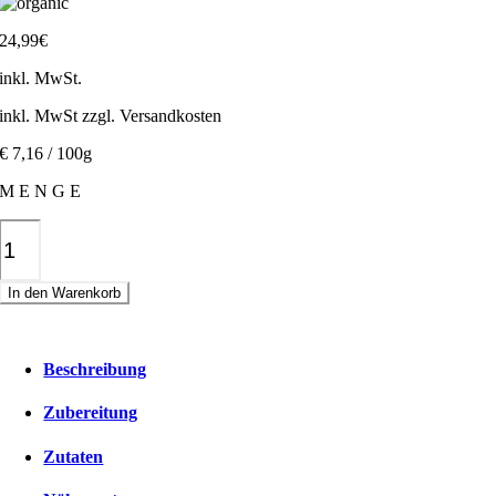
24,99
€
inkl. MwSt.
inkl. MwSt zzgl. Versandkosten
€ 7,16 / 100g
M E N G E
Himbeer-
Kokos
Riegel
In den Warenkorb
Menge
Beschreibung
Zubereitung
Zutaten