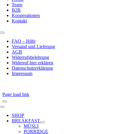
Team
B2B
Kooperationen
Kontakt
Toggle
Navigation
FAQ – Hilfe
Versand und Lieferung
AGB
Widerrufsbelehrung
Widerruf hier erklären
Datenschutzerklärung
Impressum
Page load link
Toggle
Navigation
SHOP
BREAKFAST
MÜSLI
PORRIDGE