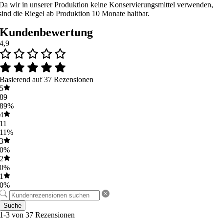
Da wir in unserer Produktion keine Konservierungsmittel verwenden,
sind die Riegel ab Produktion 10 Monate haltbar.
Kundenbewertung
4,9
Basierend auf 37 Rezensionen
5
89
89%
4
11
11%
3
0%
2
0%
1
0%
Suche
1-3 von 37 Rezensionen