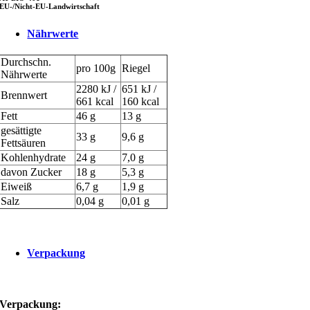
EU-/Nicht-EU-Landwirtschaft
Nährwerte
Durchschn.
pro 100g
Riegel
Nährwerte
2280 kJ /
651 kJ /
Brennwert
661 kcal
160 kcal
Fett
46 g
13 g
gesättigte
33 g
9,6 g
Fettsäuren
Kohlenhydrate
24 g
7,0 g
davon Zucker
18 g
5,3 g
Eiweiß
6,7 g
1,9 g
Salz
0,04 g
0,01 g
Verpackung
Verpackung: