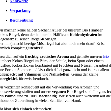
Nährwerte
Verpackung
Beschreibung
ir machen keine halben Sachen! Außer bei unserem Bio Himbeer
okos Riegel, denn der hat nur die
Hälfte an Kohlenhydraten
im
egensatz zu seinen Riegel-Kollegen.
er him(mlisch)-beerige Müsliriegel hat aber noch mehr drauf: Er ist
ämlich komplett
glutenfrei
!
reu dich auf ein
fruchtig-exotisches Aroma
und genieße unseren
Bio
imbeer Kokos Riegel im Büro, der Schule, beim Sport oder einem
usflug. Kokosflocken kombiniert mit Früchten und Nüssen garantiert d
ine Portion Sommer und lässt dich dabei ganz leicht und ist trotz allem
ollgepackt mit Vitaminen
und
Nährstoffen
. Genau der kleine
nergiekick
für zwischendurch.
ir verzichten konsequent auf die Verwendung von Aromen und
onservierungsstoffen und unsere
veganen
Bio-Riegel sind übrigens
fr
on Palmöl
und zu 100%
nachhaltig
. Wir setzen auch weiterhin auf die
chonende Zubereitung in vielen Schritten von Hand.
io lässt sich einfach schmecken!