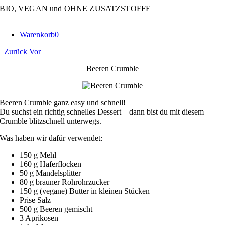
Zum
BIO, VEGAN und OHNE ZUSATZSTOFFE
Inhalt
springen
Warenkorb
0
Zurück
Vor
Beeren Crumble
Beeren Crumble ganz easy und schnell!
Du suchst ein richtig schnelles Dessert – dann bist du mit diesem
Crumble blitzschnell unterwegs.
Was haben wir dafür verwendet:
150 g Mehl
160 g Haferflocken
50 g Mandelsplitter
80 g brauner Rohrohrzucker
150 g (vegane) Butter in kleinen Stücken
Prise Salz
500 g Beeren gemischt
3 Aprikosen