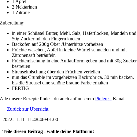
1 Apfel
2 Nektarinen
1 Zitrone
Zubereitung:
in einer Schüssel Butter, Mehl, Salz, Haferflocken, Mandeln und
50g Zucker mit den Fingern kneten
Backofen auf 200g Ober-/Unterhitze vorheizen
Früchte waschen, Apfel in kleine Würfel schneiden und mit
Zitronensaft beträufeln
Früchtemischung in eine Auflaufform geben und mit 30g Zucker
bestreuen
Streuselmischung über den Früchten verteilen
nun das Crumble im vorgeheizten Backrohr ca. 30 min backen,
bis die Streusel eine schöne braune Farbe erhalten
FERTIG
Alle unsere Rezepte findest du auch auf unserem
Pinterest
Kanal.
Zurück zur Übersicht
2022-11-11T11:48:46+01:00
Teile diesen Beitrag - wähle deine Plattform!