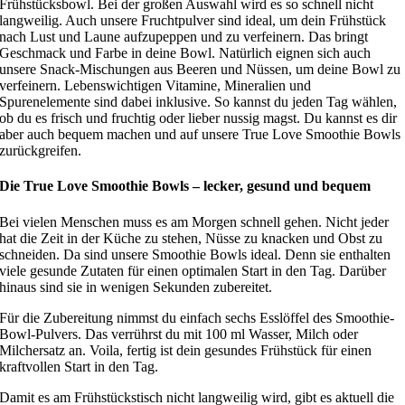
Frühstücksbowl. Bei der großen Auswahl wird es so schnell nicht
langweilig. Auch unsere Fruchtpulver sind ideal, um dein Frühstück
nach Lust und Laune aufzupeppen und zu verfeinern. Das bringt
Geschmack und Farbe in deine Bowl. Natürlich eignen sich auch
unsere Snack-Mischungen aus Beeren und Nüssen, um deine Bowl zu
verfeinern. Lebenswichtigen Vitamine, Mineralien und
Spurenelemente sind dabei inklusive. So kannst du jeden Tag wählen,
ob du es frisch und fruchtig oder lieber nussig magst. Du kannst es dir
aber auch bequem machen und auf unsere True Love Smoothie Bowls
zurückgreifen.
Die True Love Smoothie Bowls – lecker, gesund und bequem
Bei vielen Menschen muss es am Morgen schnell gehen. Nicht jeder
hat die Zeit in der Küche zu stehen, Nüsse zu knacken und Obst zu
schneiden. Da sind unsere Smoothie Bowls ideal. Denn sie enthalten
viele gesunde Zutaten für einen optimalen Start in den Tag. Darüber
hinaus sind sie in wenigen Sekunden zubereitet.
Für die Zubereitung nimmst du einfach sechs Esslöffel des Smoothie-
Bowl-Pulvers. Das verrührst du mit 100 ml Wasser, Milch oder
Milchersatz an. Voila, fertig ist dein gesundes Frühstück für einen
kraftvollen Start in den Tag.
Damit es am Frühstückstisch nicht langweilig wird, gibt es aktuell die