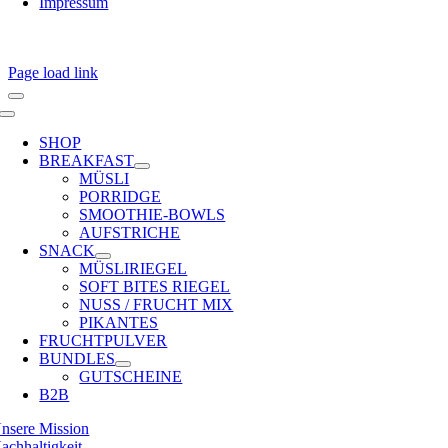
Impressum
Page load link
Toggle
Navigation
SHOP
BREAKFAST
MÜSLI
PORRIDGE
SMOOTHIE-BOWLS
AUFSTRICHE
SNACK
MÜSLIRIEGEL
SOFT BITES RIEGEL
NUSS / FRUCHT MIX
PIKANTES
FRUCHTPULVER
BUNDLES
GUTSCHEINE
B2B
nsere Mission
achhaltigkeit